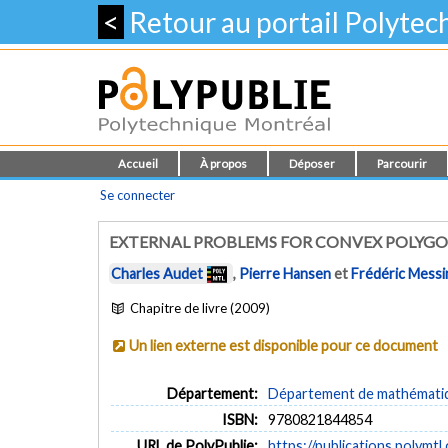
<
Retour au portail Polyte
Accueil
À propos
Déposer
Parcourir
Se connecter
EXTERNAL PROBLEMS FOR CONVEX POLYG
Charles Audet
,
Pierre Hansen
et
Frédéric Messi
Chapitre de livre (2009)
Un lien externe est disponible pour ce document
Département:
Département de mathématiqu
ISBN:
9780821844854
URL de PolyPublie:
https://publications.polymtl