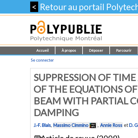
<
Retour au portail Polyte
Accueil
À propos
Déposer
Parcourir
Se connecter
SUPPRESSION OF TIME 
OF THE EQUATIONS OF
BEAM WITH PARTIAL 
DAMPING
J.-F. Blais
,
Massimo Cimmino
,
Annie Ross
et
D. G
Article de revue (2009)