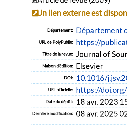
Un lien externe est dispo
Département d
Département:
https://public
URL de PolyPublie:
Journal of Soun
Titre de la revue:
Elsevier
Maison d'édition:
10.1016/j.jsv.
DOI:
https://doi.org
URL officielle:
18 avr. 2023 1
Date du dépôt:
08 avr. 2025 0
Dernière modification: