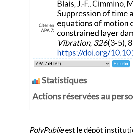
Blais, J.-F., Cimmino, 
Suppression of time al
equations of motion 
Citer en
APA 7:
constrained layer da
Vibration
,
326
(3-5), 
https://doi.org/10.10
Statistiques
Actions réservées au pers
PolyPublie
est le dépôt institut