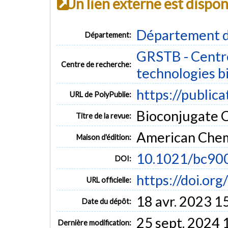
Un lien externe est dispo
Département d
Département:
GRSTB - Centre
Centre de recherche:
technologies b
https://public
URL de PolyPublie:
Bioconjugate Ch
Titre de la revue:
American Chem
Maison d'édition:
10.1021/bc90
DOI:
https://doi.o
URL officielle:
18 avr. 2023 1
Date du dépôt:
25 sept. 2024 
Dernière modification: