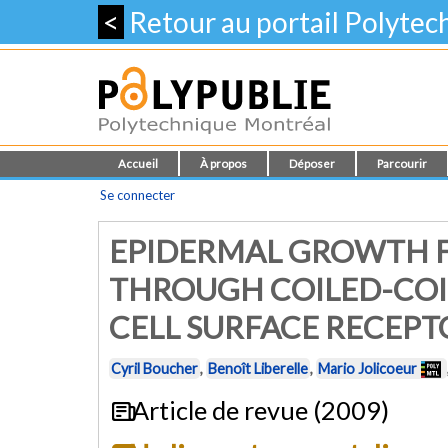
<
Retour au portail Polyte
Accueil
À propos
Déposer
Parcourir
Se connecter
EPIDERMAL GROWTH 
THROUGH COILED-COI
CELL SURFACE RECEP
Cyril Boucher
,
Benoît Liberelle
,
Mario Jolicoeur
Article de revue (2009)