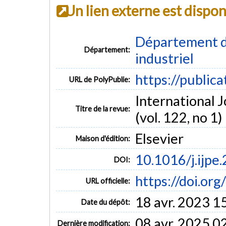
Un lien externe est dispo
Département d
Département:
industriel
https://public
URL de PolyPublie:
International 
Titre de la revue:
(vol. 122, no 1)
Elsevier
Maison d'édition:
10.1016/j.ijpe
DOI:
https://doi.or
URL officielle:
18 avr. 2023 1
Date du dépôt:
08 avr. 2025 0
Dernière modification: