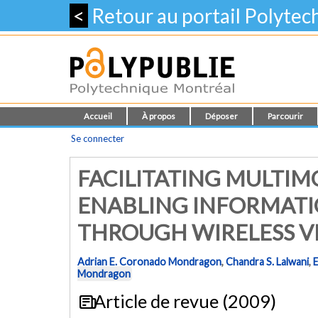
<
Retour au portail Polyte
Accueil
À propos
Déposer
Parcourir
Se connecter
FACILITATING MULTIM
ENABLING INFORMATI
THROUGH WIRELESS 
Adrian E. Coronado Mondragon
,
Chandra S. Lalwani
,
Mondragon
Article de revue (2009)