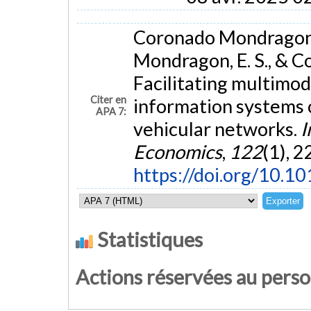
Coronado Mondragon, A
Mondragon, E. S., & C
Facilitating multimod
Citer en
information systems 
APA 7:
vehicular networks.
I
Economics
,
122
(1), 
https://doi.org/10.10
Statistiques
Actions réservées au pers