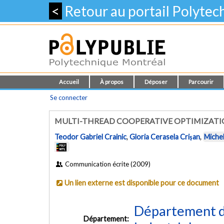
<
Retour au portail Polyte
Accueil
À propos
Déposer
Parcourir
Se connecter
MULTI-THREAD COOPERATIVE OPTIMIZATI
Teodor Gabriel Crainic
,
Gloria Cerasela Crişan
,
Miche
Communication écrite (2009)
Un lien externe est disponible pour ce document
Département d
Département: