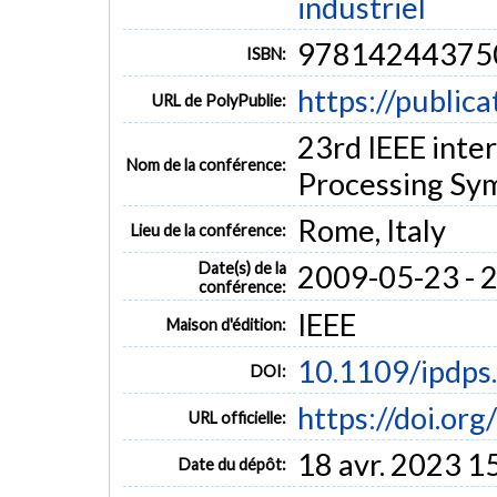
industriel
97814244375
ISBN:
https://public
URL de PolyPublie:
23rd IEEE inter
Nom de la conférence:
Processing Sy
Rome, Italy
Lieu de la conférence:
Date(s) de la
2009-05-23 - 
conférence:
IEEE
Maison d'édition:
10.1109/ipdp
DOI:
https://doi.or
URL officielle:
18 avr. 2023 1
Date du dépôt: