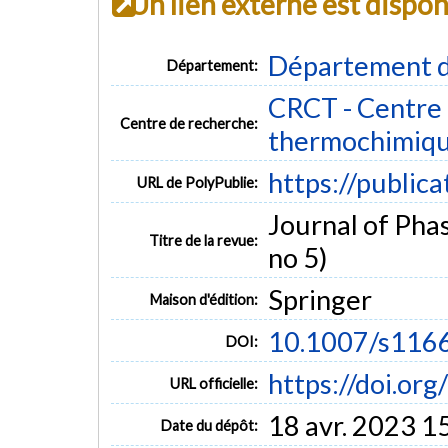
Un lien externe est dispo
Département d
Département:
CRCT - Centre 
Centre de recherche:
thermochimiq
https://public
URL de PolyPublie:
Journal of Phas
Titre de la revue:
no 5)
Springer
Maison d'édition:
10.1007/s116
DOI:
https://doi.o
URL officielle:
18 avr. 2023 1
Date du dépôt: