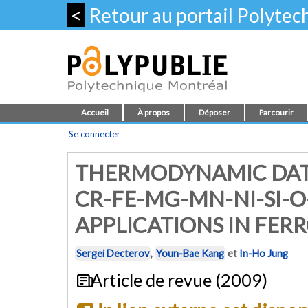
<
Retour au portail Polyte
Accueil
À propos
Déposer
Parcourir
Se connecter
THERMODYNAMIC DATA
CR-FE-MG-MN-NI-SI-O
APPLICATIONS IN FER
Sergei Decterov
,
Youn-Bae Kang
et
In-Ho Jung
Article de revue (2009)