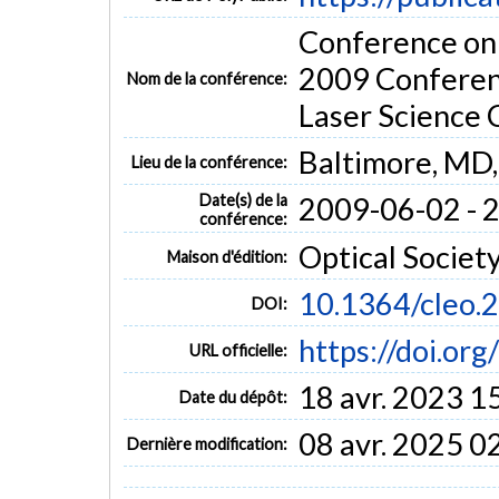
Conference on 
2009 Conferen
Nom de la conférence:
Laser Science
Baltimore, MD,
Lieu de la conférence:
Date(s) de la
2009-06-02 - 
conférence:
Optical Societ
Maison d'édition:
10.1364/cleo.
DOI:
https://doi.or
URL officielle:
18 avr. 2023 1
Date du dépôt:
08 avr. 2025 0
Dernière modification: