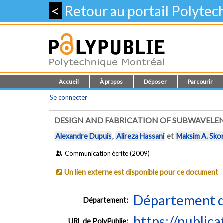
<
Retour au portail Polyte
Accueil
À propos
Déposer
Parcourir
Se connecter
DESIGN AND FABRICATION OF SUBWAVELEN
Alexandre Dupuis
,
Alireza Hassani
et
Maksim A. Sko
Communication écrite (2009)
Un lien externe est disponible pour ce document
Département d
Département:
https://public
URL de PolyPublie: