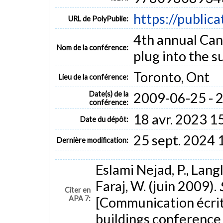
https://public
URL de PolyPublie:
4th annual Can
Nom de la conférence:
plug into the s
Toronto, Ont
Lieu de la conférence:
Date(s) de la
2009-06-25 - 
conférence:
18 avr. 2023 1
Date du dépôt:
25 sept. 2024 
Dernière modification:
Eslami Nejad, P., Langl
Faraj, W. (juin 2009).
Citer en
APA 7:
[Communication écrit
buildings conference :