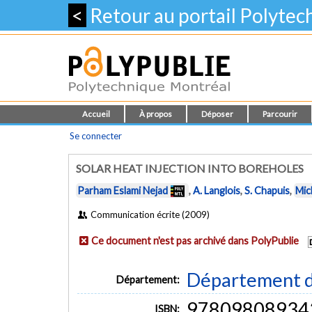
<
Retour au portail Polyte
Accueil
À propos
Déposer
Parcourir
Se connecter
SOLAR HEAT INJECTION INTO BOREHOLES
Parham Eslami Nejad
,
A. Langlois
,
S. Chapuis
,
Mic
Communication écrite (2009)
Ce document n'est pas archivé dans PolyPublie
Département d
Département:
97809808934
ISBN: