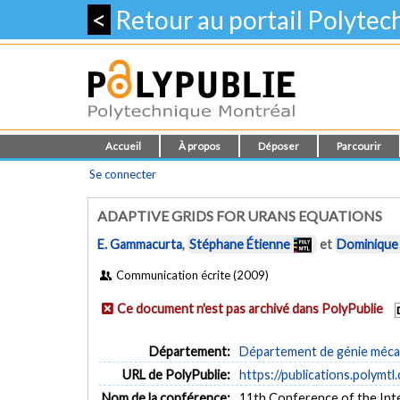
<
Retour au portail Polyte
Accueil
À propos
Déposer
Parcourir
Se connecter
ADAPTIVE GRIDS FOR URANS EQUATIONS
E. Gammacurta
,
Stéphane Étienne
et
Dominique 
Communication écrite (2009)
Ce document n'est pas archivé dans PolyPublie
Département:
Département de génie méca
URL de PolyPublie:
https://publications.polymtl
Nom de la conférence:
11th Conference of the Inte