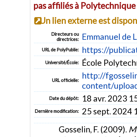
pas affiliés à Polytechniqu
Un lien externe est dispo
Directeurs ou
Emmanuel de 
directrices:
https://public
URL de PolyPublie:
École Polytech
Université/École:
http://fgossel
URL officielle:
content/upload.
18 avr. 2023 1
Date du dépôt:
25 sept. 2024 
Dernière modification:
Gosselin, F. (2009).
Mé