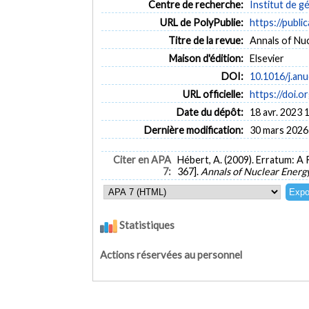
Centre de recherche:
Institut de g
URL de PolyPublie:
https://publi
Titre de la revue:
Annals of Nuc
Maison d'édition:
Elsevier
DOI:
10.1016/j.an
URL officielle:
https://doi.o
Date du dépôt:
18 avr. 2023 
Dernière modification:
30 mars 2026
Citer en APA
Hébert, A. (2009). Erratum: A
7:
367].
Annals of Nuclear Energ
Statistiques
Actions réservées au personnel