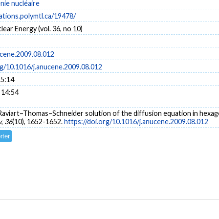
énie nucléaire
cations.polymtl.ca/19478/
lear Energy (vol. 36, no 10)
ucene.2009.08.012
rg/10.1016/j.anucene.2009.08.012
15:14
 14:54
 Raviart–Thomas–Schneider solution of the diffusion equation in hexago
y
,
36
(10), 1652-1652.
https://doi.org/10.1016/j.anucene.2009.08.012