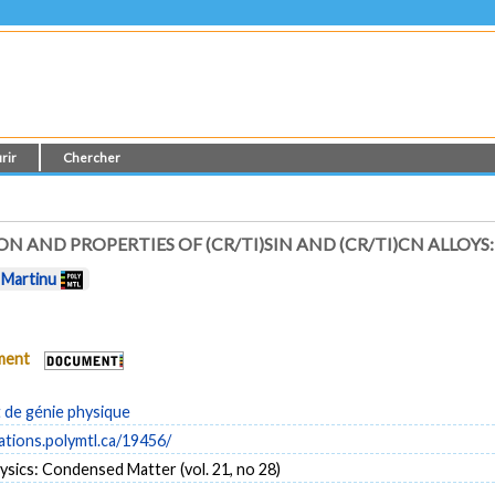
rir
Chercher
AND PROPERTIES OF (CR/TI)SIN AND (CR/TI)CN ALLOYS:
 Martinu
ument
de génie physique
cations.polymtl.ca/19456/
ysics: Condensed Matter (vol. 21, no 28)