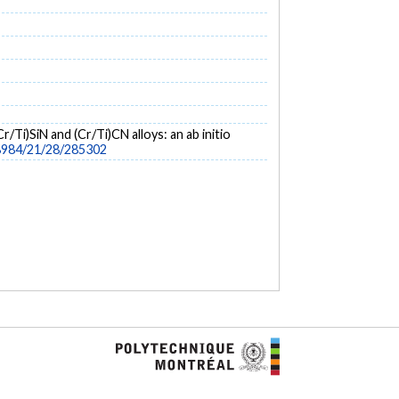
r/Ti)SiN and (Cr/Ti)CN alloys: an ab initio
-8984/21/28/285302