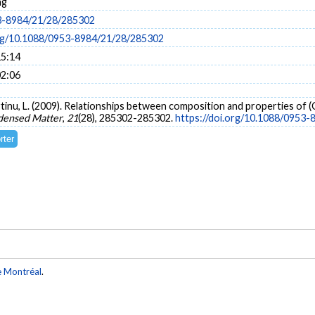
ng
3-8984/21/28/285302
org/10.1088/0953-8984/21/28/285302
15:14
02:06
artinu, L. (2009). Relationships between composition and properties of (C
ndensed Matter
,
21
(28), 285302-285302.
https://doi.org/10.1088/0953
e Montréal
.