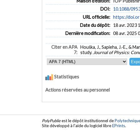
Maison d'édition:
IOP Publishi
DOI:
10.1088/095
URL officielle:
https://doi.
Date du dépôt:
18 avr. 2023 
Dernière modification:
08 avr. 2025 
Citer en APA
Houška, J., Sapieha, J.-E., & M
7:
study.
Journal of Physics: Co
Statistiques
Actions réservées au personnel
PolyPublie
est le dépôt institutionnel de
Polytechniqu
Site développé à l'aide du logiciel libre
EPrints
.