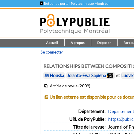
<
Retour au portail Polytechnique Montréal
Accueil
À propos
Déposer
Parcou
Se connecter
RELATIONSHIPS BETWEEN COMPOSITION 
Jiří Houška
,
Jolanta-Ewa Sapieha
et
Ludvik
Article de revue (2009)
Un lien externe est disponible pour ce doc
Département:
Département 
URL de PolyPublie:
https://publi
Titre de la revue:
Journal of Ph