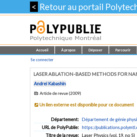
<
Retour au portail Polyte
Accueil
À propos
Déposer
Parcourir
Se connecter
LASER ABLATION-BASED METHODS FOR NA
Andrei Kabashin
Article de revue (2009)
Un lien externe est disponible pour ce document
Département:
Département de génie phys
URL de PolyPublie:
https://publications.polymtl
Titre de la revue:
Laser Physics (vol. 19, no 5)