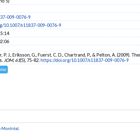
no 5)
837-009-0076-9
org/10.1007/s11837-009-0076-9
15:14
02:06
cer, P. J., Eriksson, G., Fuerst, C. D., Chartrand, P., & Pelton, A. (2009
s.
JOM
,
61
(5), 75-82.
https://doi.org/10.1007/s11837-009-0076-9
e Montréal
.