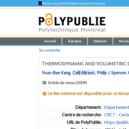
<
Retour au portail Polytechnique Montréal
Accueil
À propos
Déposer
Parcou
Se connecter
THERMODYNAMIC AND VOLUMETRIC D
Youn-Bae Kang
,
Celil Aliravci
,
Philip J. Spencer
,
Article de revue (2009)
Un lien externe est disponible pour ce doc
Département:
Département 
Centre de recherche:
CRCT - Centr
URL de PolyPublie:
https://publi