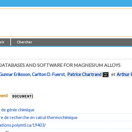
rir
Chercher
ATABASES AND SOFTWARE FOR MAGNESIUM ALLOYS
Gunnar Eriksson
,
Carlton D. Fuerst
,
Patrice Chartrand
et
Arthur 
ument
de génie chimique
e de recherche en calcul thermochimique
cations.polymtl.ca/19403/