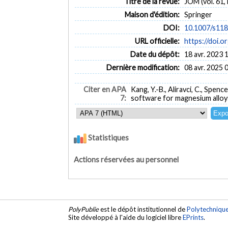
Titre de la revue:
JOM (vol. 61, 
Maison d'édition:
Springer
DOI:
10.1007/s11
URL officielle:
https://doi.
Date du dépôt:
18 avr. 2023 
Dernière modification:
08 avr. 2025 
Citer en APA
Kang, Y.-B., Aliravci, C., Spen
7:
software for magnesium alloy
Statistiques
Actions réservées au personnel
PolyPublie
est le dépôt institutionnel de
Polytechniqu
Site développé à l'aide du logiciel libre
EPrints
.