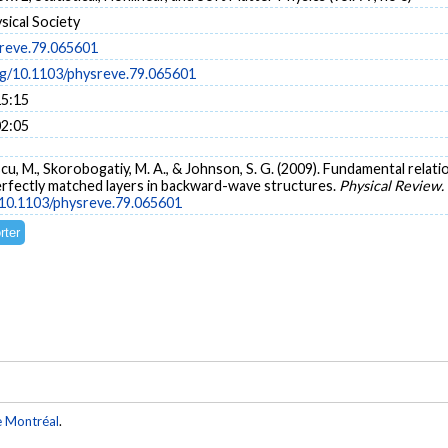
sical Society
reve.79.065601
org/10.1103/physreve.79.065601
15:15
02:05
nescu, M., Skorobogatiy, M. A., & Johnson, S. G. (2009). Fundamental rela
 perfectly matched layers in backward-wave structures.
Physical Review. 
g/10.1103/physreve.79.065601
e Montréal
.