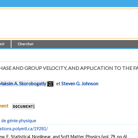
rir
Chercher
SE AND GROUP VELOCITY, AND APPLICATION TO THE FA
Maksim A. Skorobogatiy
et
Steven G. Johnson
ument
de génie physique
cations.polymtl.ca/19281/
w. E, Statistical, Nonlinear, and Soft Matter Physics (vol. 79, no 6)