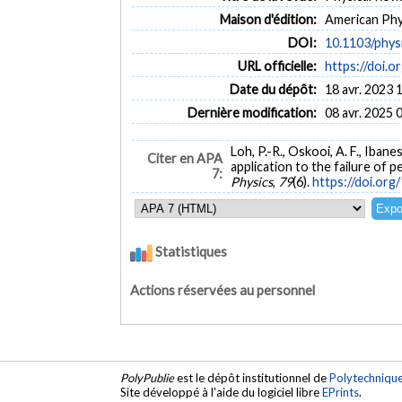
Maison d'édition:
American Phy
DOI:
10.1103/phys
URL officielle:
https://doi.
Date du dépôt:
18 avr. 2023 
Dernière modification:
08 avr. 2025 
Loh, P.-R., Oskooi, A. F., Iba
Citer en APA
application to the failure of
7:
Physics
,
79
(6).
https://doi.or
Statistiques
Actions réservées au personnel
PolyPublie
est le dépôt institutionnel de
Polytechniqu
Site développé à l'aide du logiciel libre
EPrints
.