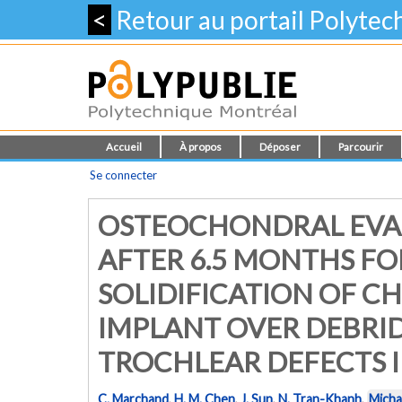
<
Retour au portail Polyte
Accueil
À propos
Déposer
Parcourir
Se connecter
OSTEOCHONDRAL EVAL
AFTER 6.5 MONTHS FO
SOLIDIFICATION OF C
IMPLANT OVER DEBRI
TROCHLEAR DEFECTS I
C. Marchand
,
H. M. Chen
,
J. Sun
,
N. Tran-Khanh
,
Micha