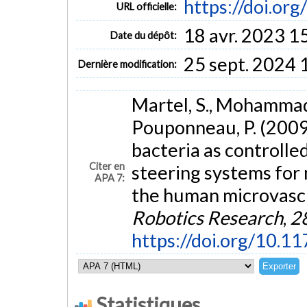
https://doi.o
URL officielle:
18 avr. 2023 1
Date du dépôt:
25 sept. 2024 
Dernière modification:
Martel, S., Mohammadi, 
Pouponneau, P. (2009
bacteria as controlle
Citer en
steering systems for
APA 7:
the human microvasc
Robotics Research
,
2
https://doi.org/10
Statistiques