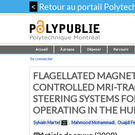
<
Retour au portail Polyte
Accueil
À propos
Déposer
Parcourir
Se connecter
FLAGELLATED MAGNET
CONTROLLED MRI-TRA
STEERING SYSTEMS F
OPERATING IN THE H
Sylvain Martel
,
Mahmood Mohammadi
,
Ouajdi Fe
Article de revue (2009)