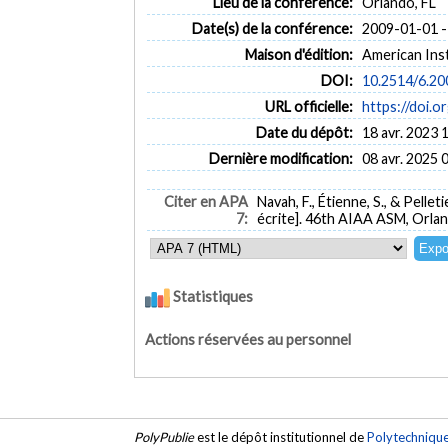
Lieu de la conférence:
Orlando, FL
Date(s) de la conférence:
2009-01-01 -
Maison d'édition:
American Ins
DOI:
10.2514/6.20
URL officielle:
https://doi.
Date du dépôt:
18 avr. 2023 
Dernière modification:
08 avr. 2025 
Citer en APA
Navah, F., Étienne, S., & Pelleti
7:
écrite]. 46th AIAA ASM, Orlan
Statistiques
Actions réservées au personnel
PolyPublie
est le dépôt institutionnel de
Polytechniqu