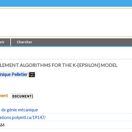
rir
Chercher
ELEMENT ALGORITHMS FOR THE K-[EPSILON] MODEL
nique Pelletier
ument
de génie mécanique
cations.polymtl.ca/19147/
SM