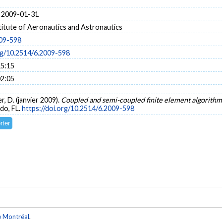
 2009-01-31
titute of Aeronautics and Astronautics
09-598
org/10.2514/6.2009-598
15:15
02:05
er, D. (janvier 2009).
Coupled and semi-coupled finite element algorithms
do, FL.
https://doi.org/10.2514/6.2009-598
e Montréal
.