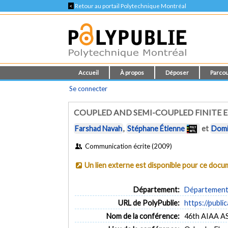
<
Retour au portail Polytechnique Montréal
Accueil
À propos
Déposer
Parcou
Se connecter
COUPLED AND SEMI-COUPLED FINITE 
Farshad Navah
,
Stéphane Étienne
et
Domi
Communication écrite (2009)
Un lien externe est disponible pour ce doc
Département:
Département 
URL de PolyPublie:
https://publi
Nom de la conférence:
46th AIAA A