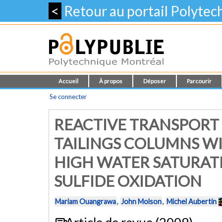
<
Retour au portail Polyte
Accueil
À propos
Déposer
Parcourir
Se connecter
REACTIVE TRANSPORT
TAILINGS COLUMNS WI
HIGH WATER SATURAT
SULFIDE OXIDATION
Mariam Ouangrawa
,
John Molson
,
Michel Aubertin
Article de revue (2009)