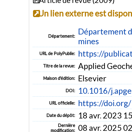
Un lien externe est dispo
Département des
Département:
mines
https://publica
URL de PolyPublie:
Applied Geochem
Titre de la revue:
Elsevier
Maison d'édition:
10.1016/j.apg
DOI:
https://doi.or
URL officielle:
18 avr. 2023 1
Date du dépôt:
Dernière
08 avr. 2025 0
modification: