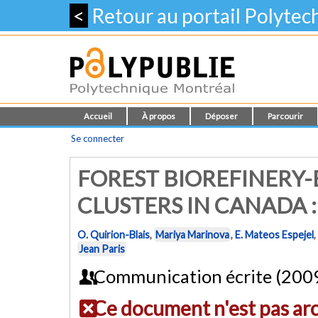
<
Retour au portail Polyte
Accueil
À propos
Déposer
Parcourir
Se connecter
FOREST BIOREFINERY-
CLUSTERS IN CANADA 
O. Quirion-Blais
,
Mariya Marinova
,
E. Mateos Espejel
,
Jean Paris
Communication écrite (200
Ce document n'est pas ar