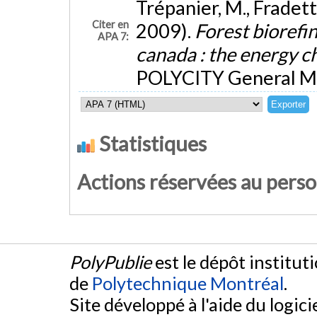
Trépanier, M., Fradette,
Citer en
2009).
Forest biorefin
APA 7:
canada : the energy c
POLYCITY General Me
Statistiques
Actions réservées au pers
PolyPublie
est le dépôt institut
de
Polytechnique Montréal
.
Site développé à l'aide du logicie