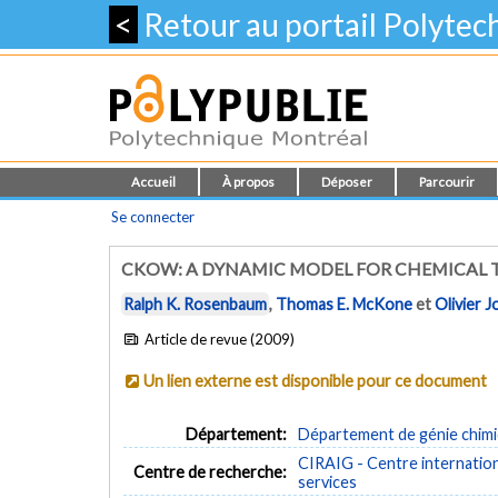
<
Retour au portail Polyte
Accueil
À propos
Déposer
Parcourir
Se connecter
CKOW: A DYNAMIC MODEL FOR CHEMICAL 
Ralph K. Rosenbaum
,
Thomas E. McKone
et
Olivier Jo
Article de revue (2009)
Un lien externe est disponible pour ce document
Département:
Département de génie chim
CIRAIG - Centre internationa
Centre de recherche:
services