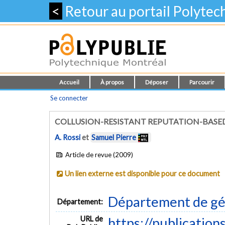
<
Retour au portail Polyte
Accueil
À propos
Déposer
Parcourir
Se connecter
COLLUSION-RESISTANT REPUTATION-BASE
A. Rossi
et
Samuel Pierre
Article de revue (2009)
Un lien externe est disponible pour ce document
Département de gén
Département:
URL de
https://publication