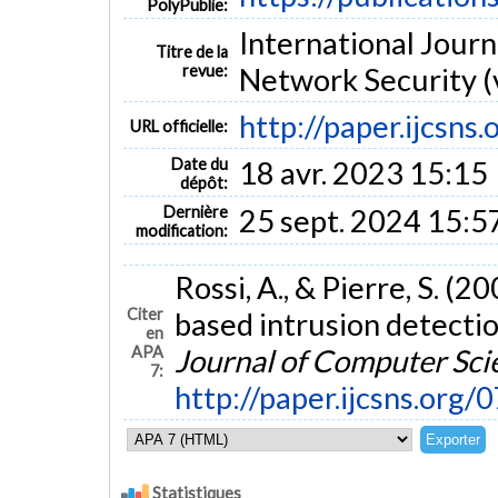
PolyPublie:
International Jour
Titre de la
revue:
Network Security (v
http://paper.ijcsn
URL officielle:
Date du
18 avr. 2023 15:15
dépôt:
Dernière
25 sept. 2024 15:5
modification:
Rossi, A., & Pierre, S. (
Citer
based intrusion detect
en
APA
Journal of Computer Sci
7:
http://paper.ijcsns.or
Statistiques