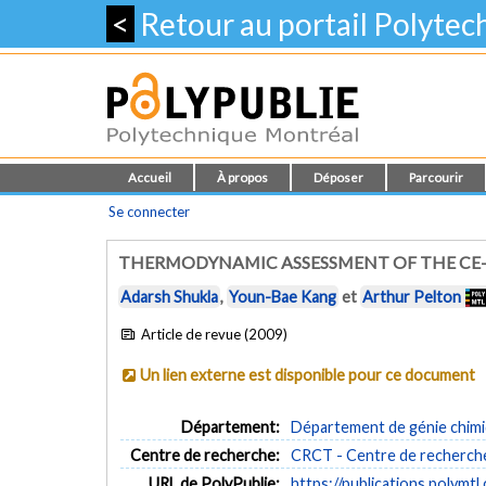
<
Retour au portail Polyte
Accueil
À propos
Déposer
Parcourir
Se connecter
THERMODYNAMIC ASSESSMENT OF THE CE-SI,
Adarsh Shukla
,
Youn-Bae Kang
et
Arthur Pelton
Article de revue (2009)
Un lien externe est disponible pour ce document
Département:
Département de génie chim
Centre de recherche:
CRCT - Centre de recherche
URL de PolyPublie:
https://publications.polymtl