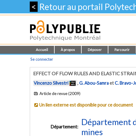
<
Retour au portail Polyte
Accueil
À propos
Déposer
Parcourir
Se connecter
EFFECT OF FLOW RULES AND ELASTIC STRAI
Vincenzo Silvestri
,
G. Abou-Samra
et
C. Bravo-J
Article de revue (2009)
Un lien externe est disponible pour ce document
Département de
Département:
mines