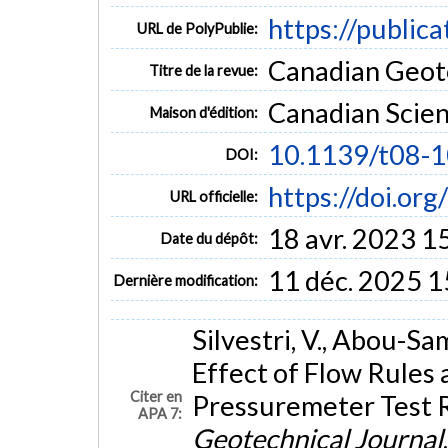
https://public
URL de PolyPublie:
Canadian Geotec
Titre de la revue:
Canadian Scien
Maison d'édition:
10.1139/t08-
DOI:
https://doi.or
URL officielle:
18 avr. 2023 1
Date du dépôt:
11 déc. 2025 1
Dernière modification:
Silvestri, V., Abou-Sa
Effect of Flow Rules a
Citer en
Pressuremeter Test R
APA 7:
Geotechnical Journal