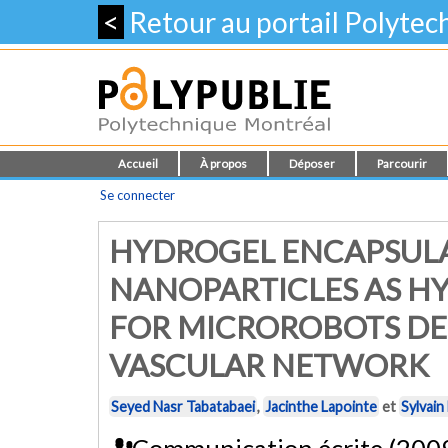
<
Retour au portail Polyte
Accueil
À propos
Déposer
Parcourir
Se connecter
HYDROGEL ENCAPSUL
NANOPARTICLES AS H
FOR MICROROBOTS DES
VASCULAR NETWORK
Seyed Nasr Tabatabaei
,
Jacinthe Lapointe
et
Sylvain
Communication écrite (200