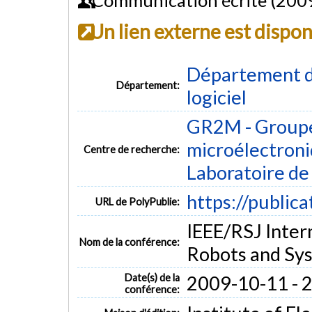
Un lien externe est dispo
Département de
Département:
logiciel
GR2M - Groupe
microélectron
Centre de recherche:
Laboratoire d
https://public
URL de PolyPublie:
IEEE/RSJ Inter
Nom de la conférence:
Robots and Sy
Date(s) de la
2009-10-11 - 
conférence: