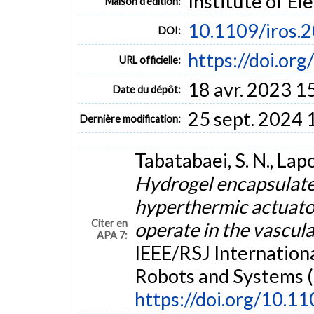
Institute of El
Maison d'édition:
10.1109/iros.
DOI:
https://doi.or
URL officielle:
18 avr. 2023 1
Date du dépôt:
25 sept. 2024 
Dernière modification:
Tabatabaei, S. N., Lapo
Hydrogel encapsulate
hyperthermic actuato
Citer en
operate in the vascul
APA 7:
IEEE/RSJ Internationa
Robots and Systems 
https://doi.org/10.1