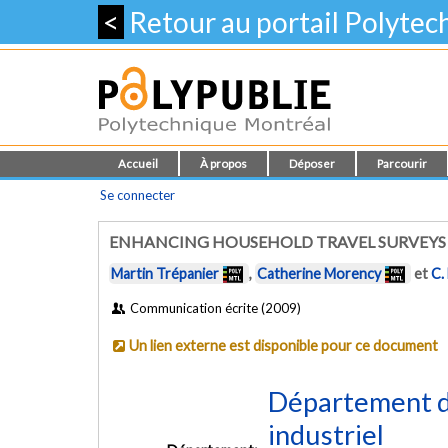
<
Retour au portail Polyte
Accueil
À propos
Déposer
Parcourir
Se connecter
ENHANCING HOUSEHOLD TRAVEL SURVEYS 
Martin Trépanier
,
Catherine Morency
et
C.
Communication écrite (2009)
Un lien externe est disponible pour ce document
Département d
industriel