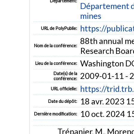
Département:
Département de
mines
https://public
URL de PolyPublie:
88th annual me
Nom de la conférence:
Research Boar
Washington DC
Lieu de la conférence:
Date(s) de la
2009-01-11 - 
conférence:
https://trid.t
URL officielle:
18 avr. 2023 1
Date du dépôt:
10 oct. 2024 1
Dernière modification:
Trépanier, M., Morency