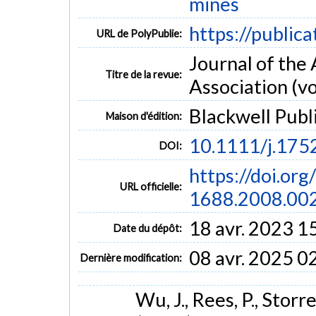
mines
https://public
URL de PolyPublie:
Journal of th
Titre de la revue:
Association (vol
Blackwell Publ
Maison d'édition:
10.1111/j.175
DOI:
https://doi.or
URL officielle:
1688.2008.00
18 avr. 2023 1
Date du dépôt:
08 avr. 2025 0
Dernière modification:
Wu, J., Rees, P., Storre