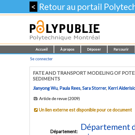
<
Retour au portail Polyte
Accueil
À propos
Déposer
Parcourir
Se connecter
FATE AND TRANSPORT MODELING OF POTE
SEDIMENTS
Jianyong Wu
,
Paula Rees
,
Sara Storrer
,
Kerri Alderisi
Article de revue (2009)
Un lien externe est disponible pour ce document
Département de
Département: