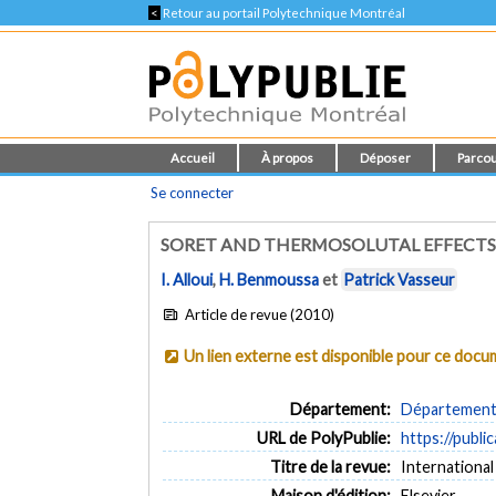
<
Retour au portail Polytechnique Montréal
Accueil
À propos
Déposer
Parcou
Se connecter
SORET AND THERMOSOLUTAL EFFECTS 
I. Alloui
,
H. Benmoussa
et
Patrick Vasseur
Article de revue (2010)
Un lien externe est disponible pour ce doc
Département:
Département 
URL de PolyPublie:
https://publi
Titre de la revue:
International 
Maison d'édition:
Elsevier