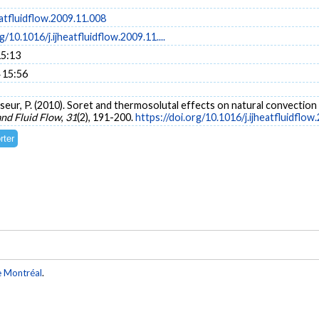
eatfluidflow.2009.11.008
g/10.1016/j.ijheatfluidflow.2009.11....
15:13
 15:56
sseur, P. (2010). Soret and thermosolutal effects on natural convection in
and Fluid Flow
,
31
(2), 191-200.
https://doi.org/10.1016/j.ijheatfluidflow
e Montréal
.