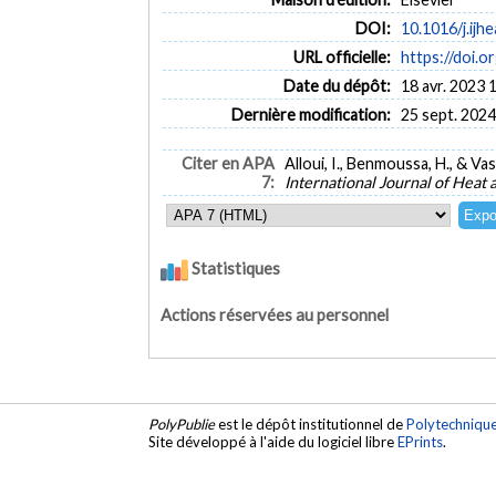
DOI:
10.1016/j.ijh
URL officielle:
https://doi.or
Date du dépôt:
18 avr. 2023 
Dernière modification:
25 sept. 2024
Citer en APA
Alloui, I., Benmoussa, H., & Va
7:
International Journal of Heat 
Statistiques
Actions réservées au personnel
PolyPublie
est le dépôt institutionnel de
Polytechniqu
Site développé à l'aide du logiciel libre
EPrints
.