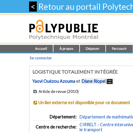
<
Retour au portail Polyte
Accueil
À propos
Déposer
Parcourir
Se connecter
LOGISTIQUE TOTALEMENT INTÉGRÉE
Yaovi Ouézou Azouma
et
Diane Riopel
Article de revue (2010)
Un lien externe est disponible pour ce document
Département:
Département de mathématiqu
CIRRELT - Centre interuniver
Centre de recherche:
le transport