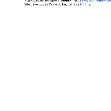
PolyPublie
est le dépôt institutionnel de
Polytechnique Mont
Site développé à l'aide du logiciel libre
EPrints
.