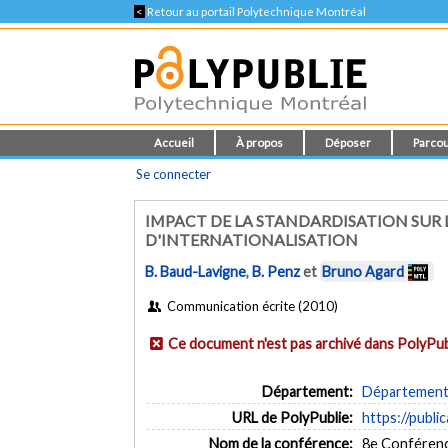
<
Retour au portail Polytechnique Montréal
Accueil
À propos
Déposer
Parcou
Se connecter
IMPACT DE LA STANDARDISATION SUR
D'INTERNATIONALISATION
B. Baud-Lavigne
,
B. Penz
et
Bruno Agard
Communication écrite (2010)
Ce document n'est pas archivé dans PolyPub
Département:
Département 
URL de PolyPublie:
https://publi
Nom de la conférence:
8e Conférenc