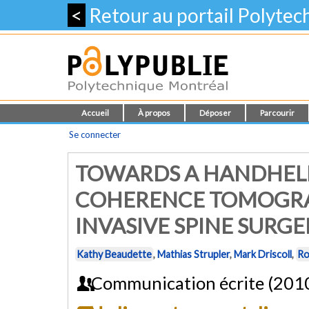
<
Retour au portail Polyte
Accueil
À propos
Déposer
Parcourir
Se connecter
TOWARDS A HANDHELD
COHERENCE TOMOGRA
INVASIVE SPINE SURGE
Kathy Beaudette
,
Mathias Strupler
,
Mark Driscoll
,
Ro
Communication écrite (201