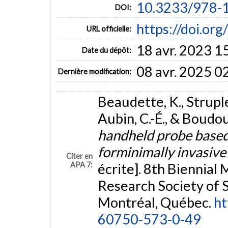
10.3233/978-
DOI:
https://doi.o
URL officielle:
18 avr. 2023 1
Date du dépôt:
08 avr. 2025 0
Dernière modification:
Beaudette, K., Strupler
Aubin, C.-É., & Boudo
handheld probe based
forminimally invasive
Citer en
APA 7:
écrite]. 8th Biennial
Research Society of 
Montréal, Québec.
ht
60750-573-0-49