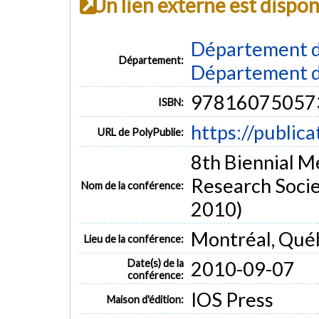
Un lien externe est dispo
Département d
Département:
Département d
97816075057
ISBN:
https://public
URL de PolyPublie:
8th Biennial Me
Research Socie
Nom de la conférence:
2010)
Montréal, Qué
Lieu de la conférence:
Date(s) de la
2010-09-07
conférence:
IOS Press
Maison d'édition: