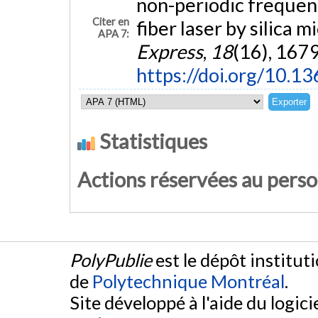
non-periodic frequen
Citer en
fiber laser by silica m
APA 7:
Express
,
18
(16), 167
https://doi.org/10.1
Statistiques
Actions réservées au pers
PolyPublie
est le dépôt institut
de
Polytechnique Montréal
.
Site développé à l'aide du logicie