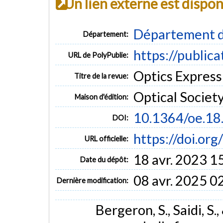
Un lien externe est dispo
Département d
Département:
https://public
URL de PolyPublie:
Optics Express 
Titre de la revue:
Optical Societ
Maison d'édition:
10.1364/oe.18
DOI:
https://doi.or
URL officielle:
18 avr. 2023 1
Date du dépôt:
08 avr. 2025 0
Dernière modification:
Bergeron, S., Saidi, S.