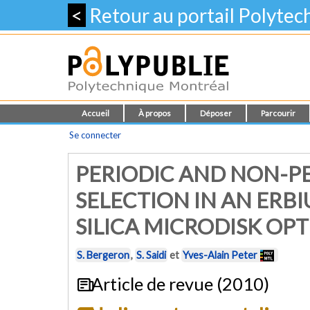
<
Retour au portail Polyte
Accueil
À propos
Déposer
Parcourir
Se connecter
PERIODIC AND NON-P
SELECTION IN AN ERBI
SILICA MICRODISK OPT
S. Bergeron
,
S. Saidi
et
Yves-Alain Peter
Article de revue (2010)