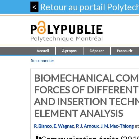
<
Retour au portail Polyte
Accueil
À propos
Déposer
Parcourir
Se connecter
BIOMECHANICAL COMP
FORCES OF DIFFERENT
AND INSERTION TECHN
ELEMENT ANALYSIS
R. Bianco
,
E. Wagnac
,
P. J. Arnoux
,
J. M. Mac-Thiong
e
Communication écrite (201