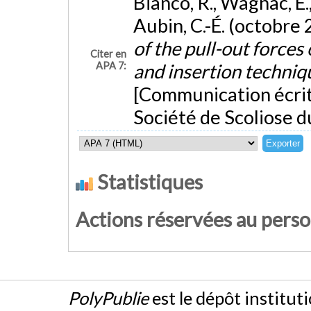
Bianco, R., Wagnac, E.,
Aubin, C.-É. (octobre
of the pull-out forces
Citer en
APA 7:
and insertion techniqu
[Communication écrite
Société de Scoliose d
Statistiques
Actions réservées au pers
PolyPublie
est le dépôt institut