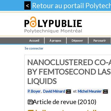
<
Retour au portail Polyte
Accueil
À propos
Déposer
Parcourir
Se connecter
NANOCLUSTERED CO-A
BY FEMTOSECOND LAS
LIQUIDS
P. Boyer
,
David Ménard
et
Michel Meunier
Article de revue (2010)