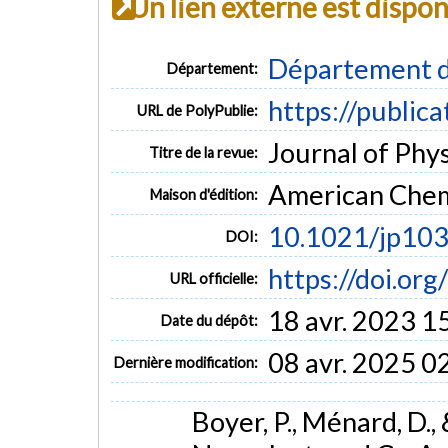
Un lien externe est dispo
Département d
Département:
https://public
URL de PolyPublie:
Journal of Phys
Titre de la revue:
American Chem
Maison d'édition:
10.1021/jp10
DOI:
https://doi.or
URL officielle:
18 avr. 2023 1
Date du dépôt:
08 avr. 2025 0
Dernière modification:
Boyer, P., Ménard, D.,