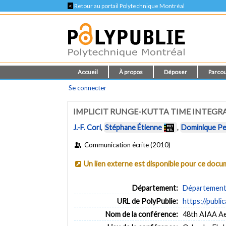
<
Retour au portail Polytechnique Montréal
Accueil
À propos
Déposer
Parcou
Se connecter
IMPLICIT RUNGE-KUTTA TIME INTEGR
J.-F. Cori
,
Stéphane Étienne
,
Dominique Pel
Communication écrite (2010)
Un lien externe est disponible pour ce doc
Département:
Département 
URL de PolyPublie:
https://publi
Nom de la conférence:
48th AIAA Ae