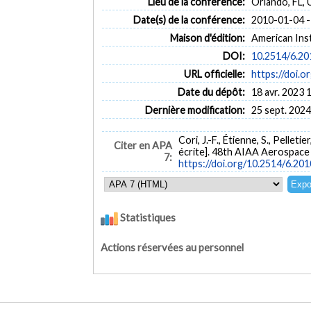
Lieu de la conférence:
Orlando, FL, 
Date(s) de la conférence:
2010-01-04 -
Maison d'édition:
American Ins
DOI:
10.2514/6.2
URL officielle:
https://doi.
Date du dépôt:
18 avr. 2023 
Dernière modification:
25 sept. 2024
Cori, J.-F., Étienne, S., Pelleti
Citer en APA
écrite]. 48th AIAA Aerospace
7:
https://doi.org/10.2514/6.20
Statistiques
Actions réservées au personnel