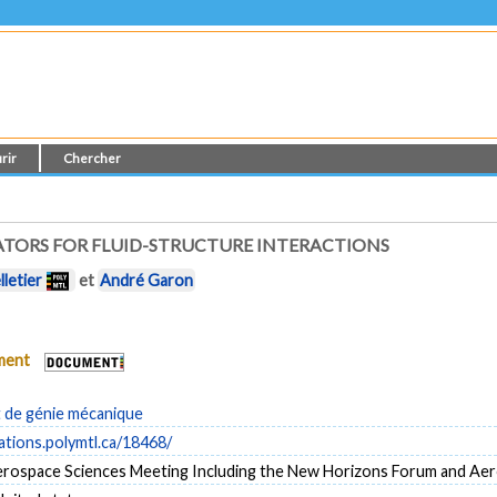
rir
Chercher
ATORS FOR FLUID-STRUCTURE INTERACTIONS
letier
et
André Garon
ument
de génie mécanique
cations.polymtl.ca/18468/
rospace Sciences Meeting Including the New Horizons Forum and Aer