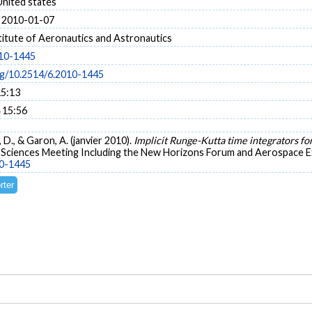
United states
 2010-01-07
titute of Aeronautics and Astronautics
010-1445
org/10.2514/6.2010-1445
15:13
 15:56
er, D., & Garon, A. (janvier 2010).
Implicit Runge-Kutta time integrators fo
 Sciences Meeting Including the New Horizons Forum and Aerospace Exp
10-1445