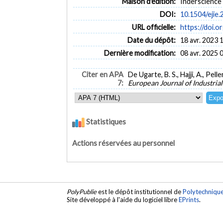
Maison d'édition:
Inderscience
DOI:
10.1504/ejie
URL officielle:
https://doi.o
Date du dépôt:
18 avr. 2023 
Dernière modification:
08 avr. 2025 
Citer en APA
De Ugarte, B. S., Hajji, A., P
7:
European Journal of Industria
Statistiques
Actions réservées au personnel
PolyPublie
est le dépôt institutionnel de
Polytechniqu
Site développé à l'aide du logiciel libre
EPrints
.