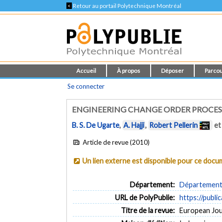
<
Retour au portail Polytechnique Montréal
Accueil
À propos
Déposer
Parcou
Se connecter
ENGINEERING CHANGE ORDER PROCESS
B. S. De Ugarte
,
A. Hajji
,
Robert Pellerin
e
Article de revue (2010)
Un lien externe est disponible pour ce doc
Département:
Département 
URL de PolyPublie:
https://publi
Titre de la revue:
European Jour