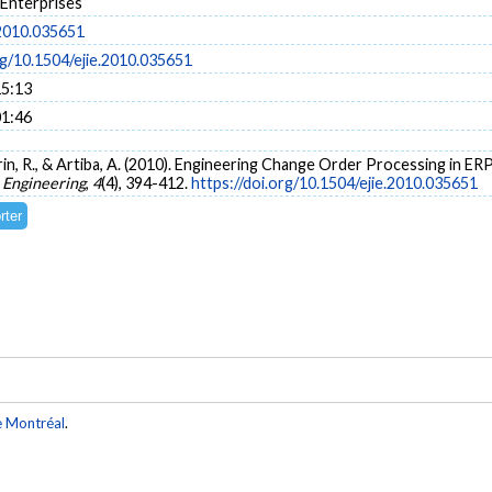
 Enterprises
.2010.035651
rg/10.1504/ejie.2010.035651
15:13
01:46
ellerin, R., & Artiba, A. (2010). Engineering Change Order Processing in 
l Engineering
,
4
(4), 394-412.
https://doi.org/10.1504/ejie.2010.035651
e Montréal
.