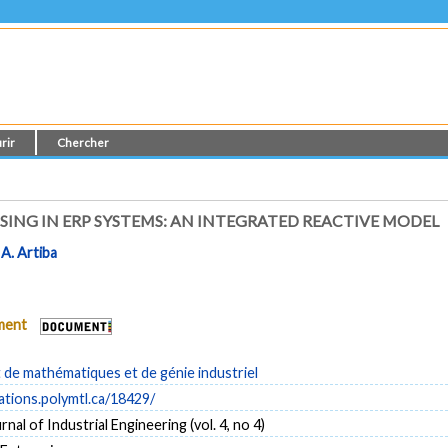
rir
Chercher
ING IN ERP SYSTEMS: AN INTEGRATED REACTIVE MODEL
t
A. Artiba
ument
de mathématiques et de génie industriel
cations.polymtl.ca/18429/
nal of Industrial Engineering (vol. 4, no 4)