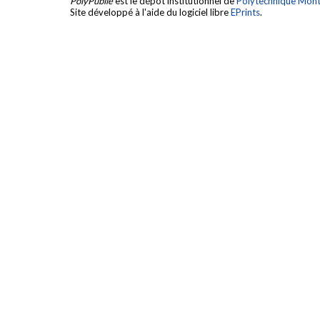
PolyPublie
est le dépôt institutionnel de
Polytechnique Mont
Site développé à l'aide du logiciel libre
EPrints
.