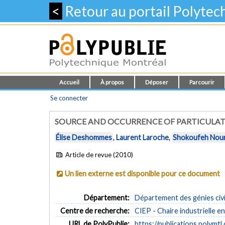
<
Retour au portail Polyte
Accueil
À propos
Déposer
Parcourir
Se connecter
SOURCE AND OCCURRENCE OF PARTICULATE
Élise Deshommes
,
Laurent Laroche
,
Shokoufeh Nou
Article de revue (2010)
Un lien externe est disponible pour ce document
Département:
Département des génies civi
Centre de recherche:
CIEP - Chaire industrielle e
URL de PolyPublie:
https://publications.polymtl