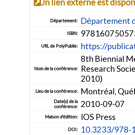
Un lien externe est dispo
Département d
Département:
97816075057
ISBN:
https://public
URL de PolyPublie:
8th Biennial Me
Research Socie
Nom de la conférence:
2010)
Montréal, Qué
Lieu de la conférence:
Date(s) de la
2010-09-07
conférence:
IOS Press
Maison d'édition:
10.3233/978-
DOI: