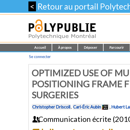
<
Retour au portail Polyte
Accueil
À propos
Déposer
Parcourir
Se connecter
OPTIMIZED USE OF MU
POSITIONING FRAME F
SURGERIES
Christopher Driscoll
,
Carl-Éric Aubin
,
Hubert La
Communication écrite (201