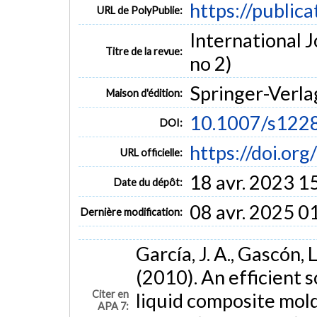
https://public
URL de PolyPublie:
International J
Titre de la revue:
no 2)
Springer-Verla
Maison d'édition:
10.1007/s122
DOI:
https://doi.o
URL officielle:
18 avr. 2023 1
Date du dépôt:
08 avr. 2025 0
Dernière modification:
García, J. A., Gascón, L
(2010). An efficient s
Citer en
liquid composite mol
APA 7: