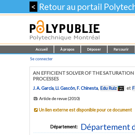
<
Retour au portail Polyte
Accueil
À propos
Déposer
Parcourir
Se connecter
AN EFFICIENT SOLVER OF THE SATURATIO
PROCESSES
J. A. García
,
Ll. Gascón
,
F. Chinesta
,
Edu Ruiz
et
F
Article de revue (2010)
Un lien externe est disponible pour ce document
Département d
Département: