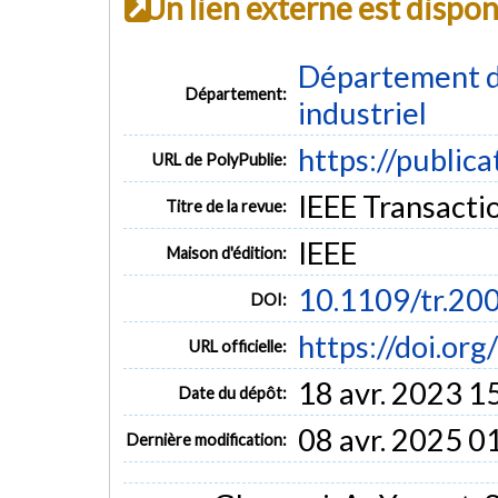
Un lien externe est dispo
Département d
Département:
industriel
https://public
URL de PolyPublie:
IEEE Transaction
Titre de la revue:
IEEE
Maison d'édition:
10.1109/tr.20
DOI:
https://doi.or
URL officielle:
18 avr. 2023 1
Date du dépôt:
08 avr. 2025 0
Dernière modification: