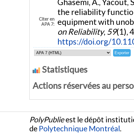
Ghasemi, A., Yacout, S
the reliability functi
Citer en
equipment with unob
APA 7:
on Reliability
,
59
(1), 
https://doi.org/10.1
Statistiques
Actions réservées au pers
PolyPublie
est le dépôt institut
de
Polytechnique Montréal
.