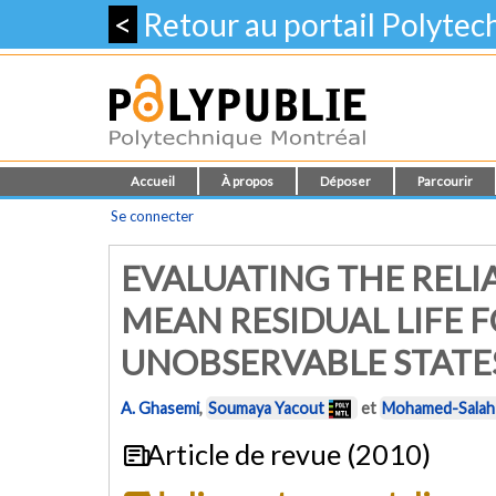
<
Retour au portail Polyte
Accueil
À propos
Déposer
Parcourir
Se connecter
EVALUATING THE RELI
MEAN RESIDUAL LIFE 
UNOBSERVABLE STATE
A. Ghasemi
,
Soumaya Yacout
et
Mohamed-Salah 
Article de revue (2010)