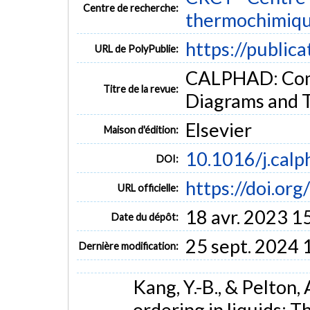
Centre de recherche:
thermochimiq
https://public
URL de PolyPublie:
CALPHAD: Comp
Titre de la revue:
Diagrams and T
Elsevier
Maison d'édition:
10.1016/j.cal
DOI:
https://doi.or
URL officielle:
18 avr. 2023 1
Date du dépôt:
25 sept. 2024 
Dernière modification:
Kang, Y.-B., & Pelton,
ordering in liquids: 