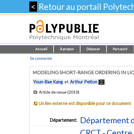
<
Retour au portail Polyte
Accueil
À propos
Déposer
Parcourir
Se connecter
MODELING SHORT-RANGE ORDERING IN LIQ
Youn-Bae Kang
et
Arthur Pelton
Article de revue (2010)
Un lien externe est disponible pour ce document
Département d
Département:
CRCT - Centre 