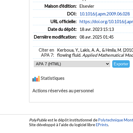
Maison d'édition:
Elsevier
DOI:
10.1016/j.apm.2009.06.028
URL officielle:
https://doi.org/10.1016/j.a
Date du dépôt:
18 avr. 2023 15:13
Dernière modification:
08 avr. 2025 01:45
Citer en
Kerboua, Y., Lakis, A. A., & Hmila, M. (20
APA 7:
flowing fluid.
Applied Mathematical Mod
Statistiques
Actions réservées au personnel
PolyPublie
est le dépôt institutionnel de
Polytechnique Mont
Site développé à l'aide du logiciel libre
EPrints
.