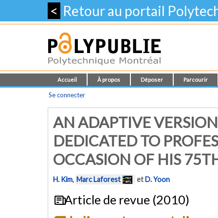
<
Retour au portail Polyte
Accueil
À propos
Déposer
Parcourir
Se connecter
AN ADAPTIVE VERSION
DEDICATED TO PROFE
OCCASION OF HIS 75T
H. Kim
,
Marc Laforest
et
D. Yoon
Article de revue (2010)