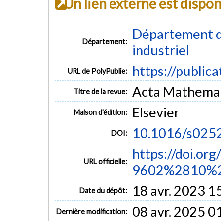
Un lien externe est dispo
Département d
Département:
industriel
https://public
URL de PolyPublie:
Acta Mathematic
Titre de la revue:
Elsevier
Maison d'édition:
10.1016/s025
DOI:
https://doi.or
URL officielle:
9602%2810%2
18 avr. 2023 1
Date du dépôt:
08 avr. 2025 0
Dernière modification: