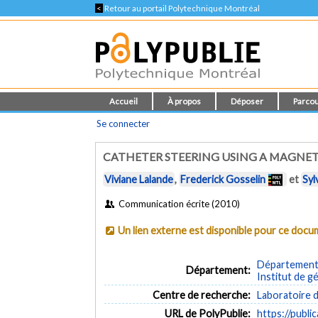
<
Retour au portail Polytechnique Montréal
Accueil
À propos
Déposer
Parcou
Se connecter
CATHETER STEERING USING A MAGNE
Viviane Lalande
,
Frederick Gosselin
et
Syl
Communication écrite (2010)
Un lien externe est disponible pour ce doc
Département d
Département:
Institut de g
Centre de recherche:
Laboratoire 
URL de PolyPublie:
https://publi