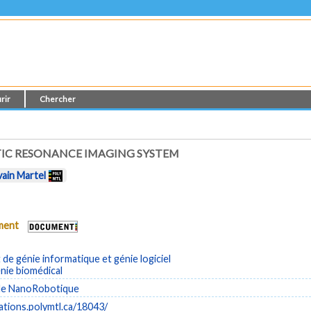
rir
Chercher
TIC RESONANCE IMAGING SYSTEM
vain Martel
ument
e génie informatique et génie logiciel
énie biomédical
de NanoRobotique
cations.polymtl.ca/18043/