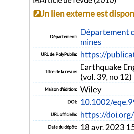
Un lien externe est dispo
Département de
Département:
mines
https://public
URL de PolyPublie:
Earthquake Eng
Titre de la revue:
(vol. 39, no 12)
Wiley
Maison d'édition:
10.1002/eqe.9
DOI:
https://doi.or
URL officielle:
18 avr. 2023 1
Date du dépôt: