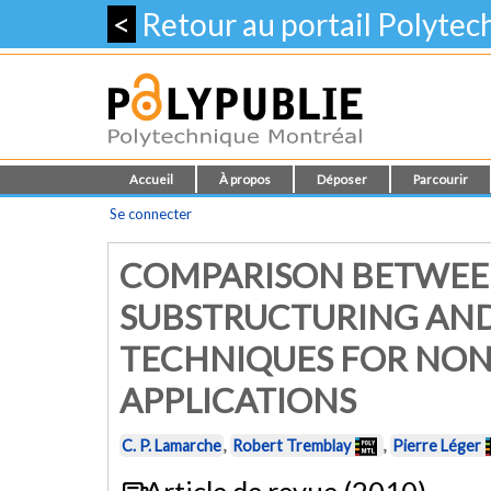
<
Retour au portail Polyte
Accueil
À propos
Déposer
Parcourir
Se connecter
COMPARISON BETWEEN
SUBSTRUCTURING AND
TECHNIQUES FOR NON
APPLICATIONS
C. P. Lamarche
,
Robert Tremblay
,
Pierre Léger
Article de revue (2010)