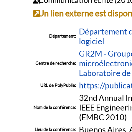
Un lien externe est dispo
Département de
Département:
logiciel
GR2M - Groupe
microélectron
Centre de recherche:
Laboratoire d
https://public
URL de PolyPublie:
32nd Annual In
IEEE Engineeri
Nom de la conférence:
(EMBC 2010)
Buenos Aires, 
Lieu de la conférence: