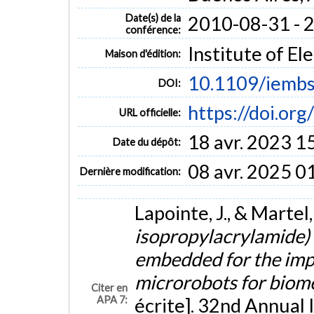
Date(s) de la
2010-08-31 - 
conférence:
Institute of El
Maison d'édition:
10.1109/iemb
DOI:
https://doi.o
URL officielle:
18 avr. 2023 1
Date du dépôt:
08 avr. 2025 0
Dernière modification:
Lapointe, J., & Martel
isopropylacrylamide) 
embedded for the imp
microrobots for biome
Citer en
APA 7:
écrite]. 32nd Annual 