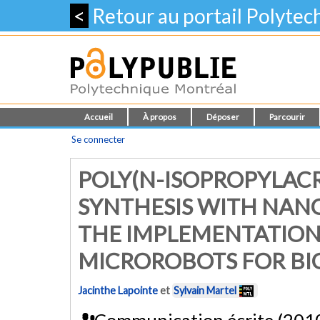
<
Retour au portail Polyte
Accueil
À propos
Déposer
Parcourir
Se connecter
POLY(N-ISOPROPYLAC
SYNTHESIS WITH NAN
THE IMPLEMENTATION
MICROROBOTS FOR BI
Jacinthe Lapointe
et
Sylvain Martel
Communication écrite (201