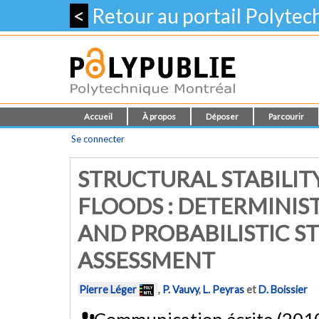
<
Retour au portail Polyte
Accueil
À propos
Déposer
Parcourir
Se connecter
STRUCTURAL STABILIT
FLOODS : DETERMINIST
AND PROBABILISTIC S
ASSESSMENT
Pierre Léger
,
P. Vauvy
,
L. Peyras
et
D. Boissier
Communication écrite (201