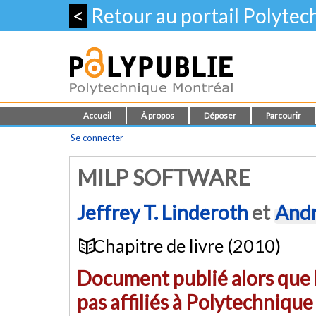
<
Retour au portail Polyte
Accueil
À propos
Déposer
Parcourir
Se connecter
MILP SOFTWARE
Jeffrey T. Linderoth
et
Andr
Chapitre de livre (2010)
Document publié alors que l
pas affiliés à Polytechniqu