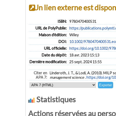
Un lien externe est dispo
ISBN:
9780470400531
URL de PolyPublie:
https://publications.polymtl
Maison d'édition:
Wiley
DOI:
10.1002/9780470400531.e
URL officielle:
https://doi.org/10.1002/9
Date du dépôt:
18 avr. 2023 15:13
Dernière modification:
25 sept. 2024 15:55
Citer en
Linderoth, J. T., & Lodi, A. (2010). MILP
APA 7:
management science
.
https://doi.org/
Statistiques
Actions réservées au pers