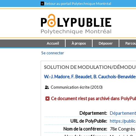
<
Retour au portail Polytechnique Montréal
Accueil
À propos
Déposer
Parcou
Se connecter
SOLUTION DE MODULATION/DÉMODUL
W.-J. Madore
,
F. Beaudet
,
B. Cauchois-Benavide
Communication écrite (2010)
Ce document n'est pas archivé dans PolyPub
Département:
Département 
URL de PolyPublie:
https://publi
Nom de la conférence:
78e Congrès 