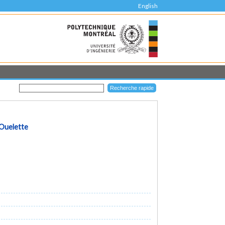
English
 Ouelette