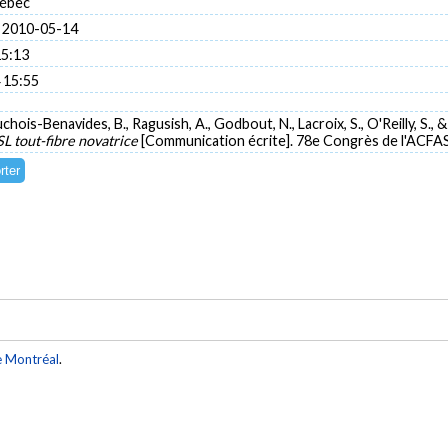
uébec
 2010-05-14
15:13
 15:55
chois-Benavides, B., Ragusish, A., Godbout, N., Lacroix, S., O'Reilly, S., 
 tout-fibre novatrice
[Communication écrite]. 78e Congrès de l'ACFA
e Montréal
.