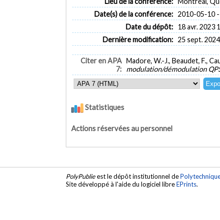
Lieu de la conférence:
Montréal, Q
Date(s) de la conférence:
2010-05-10 -
Date du dépôt:
18 avr. 2023 
Dernière modification:
25 sept. 2024
Citer en APA
Madore, W.-J., Beaudet, F., Cau
7:
modulation/démodulation QPSL
Statistiques
Actions réservées au personnel
PolyPublie
est le dépôt institutionnel de
Polytechniqu
Site développé à l'aide du logiciel libre
EPrints
.