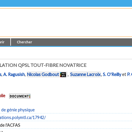
rir
Chercher
ATION QPSL TOUT-FIBRE NOVATRICE
s
,
A. Ragusish
,
Nicolas Godbout
,
Suzanne Lacroix
,
S. O'Reilly
et
P.
lie
de génie physique
cations.polymtl.ca/17942/
de l'ACFAS