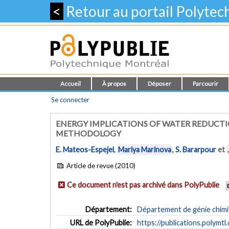
<
Retour au portail Polyte
Accueil
À propos
Déposer
Parcourir
Se connecter
ENERGY IMPLICATIONS OF WATER REDUCTION
METHODOLOGY
E. Mateos-Espejel
,
Mariya Marinova
,
S. Bararpour
et
Article de revue (2010)
Ce document n'est pas archivé dans PolyPublie
Département:
Département de génie chim
URL de PolyPublie:
https://publications.polymtl